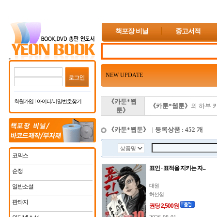
책포장 비닐
중고서적
NEW UPDATE
《카툰*웹
회원가입
아이디/비밀번호찾기
《카툰*웹툰》
의 하부 
툰》
《카툰*웹툰》 | 등록상품 : 452 개
코믹스
표인 - 표적을 지키는 자...
순정
대원
일반소설
허선철
판타지
권당 2,500원