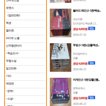
인터넷소설
2026-08-01
로맨스
블러드 레인 (1~5완/백승...
《일반만화》
네오카툰
짝권
민 (지은이), 백승훈 (그...
권당 4,000원
할리퀸
2026-07-16
라이트 노벨
무빙 (1~5완) (강풀액션...
신무협판타지
<학습도서>
위즈덤하우스
강풀
무협소설
권당 4,000원
일간만화
2026-06-23
기타
어게인 (1~3완/강풀) [웹...
애장판
문학세계사
<문학>
강풀
권당 3,000원
<소설>
2026-06-23