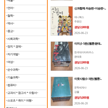
<예술>
<언어>
신과함께-저승편+이승편+...
<철학>
애니북스
주호민
<역사>
권당 2,000원
<종교>
2026-06-23
<사회과학>
이끼 (1~5완) [웹툰/윤태...
<정치＊경제>
한국데이타하우스
<자기개발>
윤태호
<여성>
권당 2,000원
2026-06-23
<순수과학>
<기술과학>
이웃사람 (1~3완) [웹툰/...
<컴퓨터>
문학세계사
강풀
<교과서＊참고서＊수험서>
권당 5,000원
<스포츠＊취미＊여행>
2026-06-20