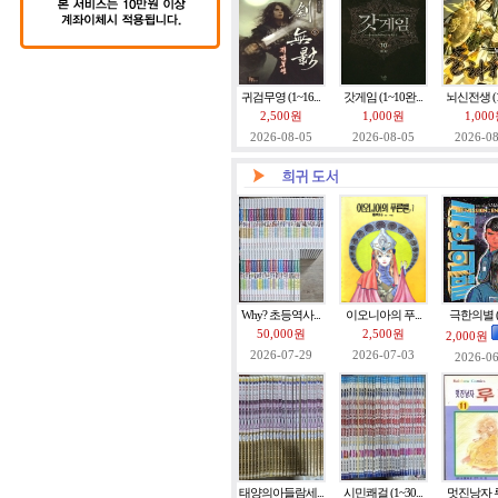
귀검무영 (1~16...
갓게임 (1~10완...
뇌신전생 (1~
2,500원
1,000원
1,00
2026-08-05
2026-08-05
2026-08
Why? 초등역사...
이오니아의 푸...
극한의별 (1~
50,000원
2,500원
2,000원
2026-07-29
2026-07-03
2026-06
태양의아들람세...
시민쾌걸 (1~30...
멋진낭자 루리