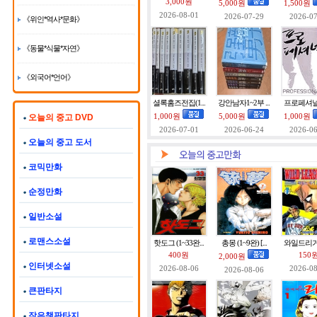
3,000원
5,000원
1,500원
2026-08-01
2026-07-29
2026-07
《위인*역사*문화》
《동물*식물*자연》
《외국어*언어》
셜록홈즈전집(1...
강안남자1~2부 ...
프로페셔널 (
오늘의 중고 DVD
1,000원
5,000원
1,000원
2026-07-01
2026-06-24
2026-06
오늘의 중고 도서
코믹만화
순정만화
일반소설
로맨스소설
핫도그 (1~33완...
총몽 (1~9완) [...
와일드리거 (
400원
150
2,000원
인터넷소설
2026-08-06
2026-08
2026-08-06
큰판타지
작은책판타지