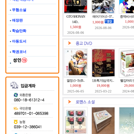
무협소설
GTO SHONAN
에어기어 (1~37...
중역비서리나 
애장판
14D...
1,00
1,000원
1,500원
2026-08
2026-08-06
학습만화
2026-08-06
아동도서
짝권코너
열정 (1~3) (B...
[초특가]삼국지...
빨강머리 앤: 
1,000원
19,000원
29,00
2025-06-05
2025-03-22
2024-08