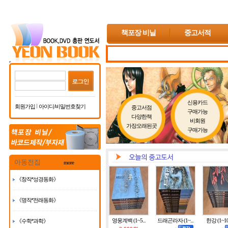
책포장 비닐
중고서적
신용카드
회원가입
아이디/비밀번호찾기
중고서점
구매가능
다양한책
비회원
가장오래된곳
구매가능
아동전집
more
《창작*성경동화》
《명작*전래동화》
영웅계백 (1~5...
드래곤라자 (1~...
한강 (1~10
《수학*과학》