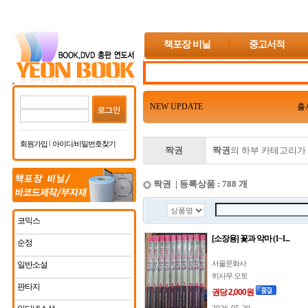
책포장 비닐
중고서적
NEW UPDATE
출
회원가입
아이디/비밀번호찾기
짝권
짝권
의 하부 카테고리가
짝권 | 등록상품 : 788 개
코믹스
[소장용] 꽃과 악마 (1~1...
순정
서울문화사
일반소설
히사무 오토
판타지
권당 2,000원