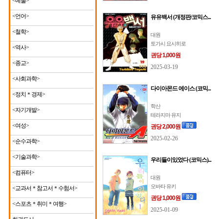
<예술>
<언어>
유유백서 (개정판/코믹스...
<철학>
대원
토가시 요시히로
<역사>
권당 1,000원
<종교>
2025-03-19
<사회과학>
다이아몬드 에이스 (코믹...
<정치＊경제>
학산
<자기개발>
테라지마 유지
<여성>
권당 2,000원
2025-02-26
<순수과학>
<기술과학>
우리들이있었다 (코믹스)...
<컴퓨터>
대원
오바타 유키
<교과서＊참고서＊수험서>
권당 1,000원
<스포츠＊취미＊여행>
2025-01-09