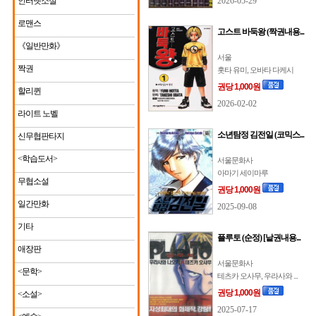
인터넷소설
2026-05-29
로맨스
고스트 바둑왕 (짝권내용...
《일반만화》
서울
짝권
홋타 유미, 오바타 다케시
권당 1,000원
할리퀸
2026-02-02
라이트 노벨
소년탐정 김전일 (코믹스...
신무협판타지
<학습도서>
서울문화사
아마기 세이마루
무협소설
권당 1,000원
일간만화
2025-09-08
기타
플루토 (순정) [낱권내용...
애장판
서울문화사
<문학>
테츠카 오사무, 우라사와 ...
권당 1,000원
<소설>
2025-07-17