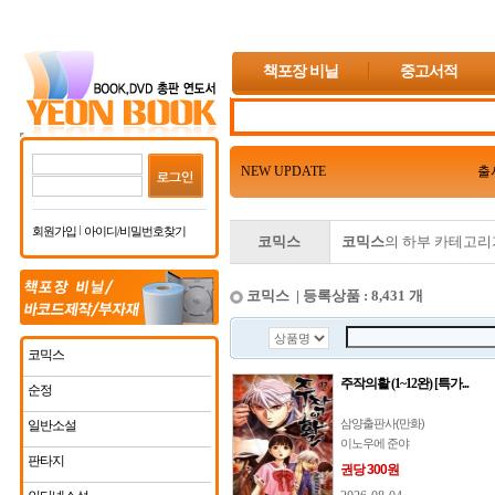
책포장 비닐
중고서적
NEW UPDATE
출
회원가입
아이디/비밀번호찾기
코믹스
코믹스
의 하부 카테고리
코믹스 | 등록상품 : 8,431 개
코믹스
주작의활 (1~12완) [특가...
순정
삼양출판사(만화)
일반소설
이노우에 준야
판타지
권당 300원