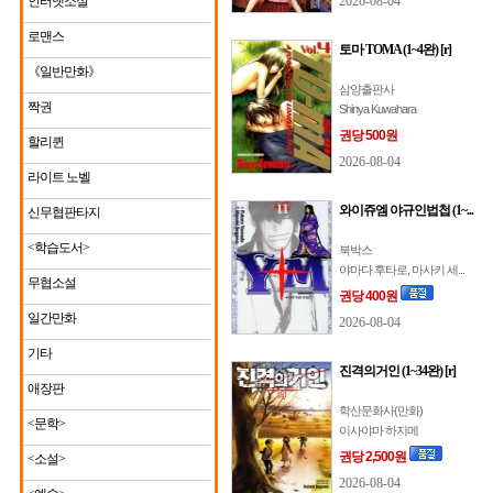
인터넷소설
2026-08-04
로맨스
토마 TOMA (1~4완) [r]
《일반만화》
삼양출판사
짝권
Shinya Kuwahara
권당 500원
할리퀸
2026-08-04
라이트 노벨
와이쥬엠 야규인법첩 (1~...
신무협판타지
<학습도서>
북박스
야마다 후타로, 마사키 세...
무협소설
권당 400원
일간만화
2026-08-04
기타
진격의거인 (1~34완) [r]
애장판
학산문화사(만화)
<문학>
이사야마 하지메
권당 2,500원
<소설>
2026-08-04