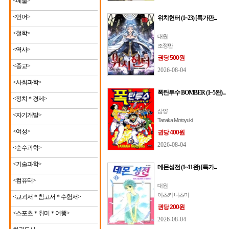
<예술>
<언어>
위치헌터 (1~23) [특가판...
<철학>
대원
조정만
<역사>
권당 500원
<종교>
2026-08-04
<사회과학>
폭탄투수 BOMBER (1~5완)...
<정치＊경제>
삼양
<자기개발>
Tanaka Motoyuki
<여성>
권당 400원
2026-08-04
<순수과학>
<기술과학>
데몬성전 (1~11완) [특가...
<컴퓨터>
대원
이츠키 나츠미
<교과서＊참고서＊수험서>
권당 200원
<스포츠＊취미＊여행>
2026-08-04