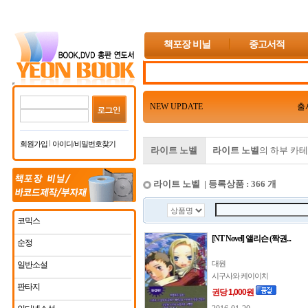
책포장 비닐
중고서적
NEW UPDATE
출
회원가입
아이디/비밀번호찾기
라이트 노벨
라이트 노벨
의 하부 카
라이트 노벨 | 등록상품 : 366 개
코믹스
[NT Novel] 앨리슨 (짝권...
순정
대원
일반소설
시구사와 케이이치
판타지
권당 1,000원