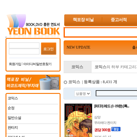
책포장 비닐
중고서적
NEW UPDATE
출
회원가입
아이디/비밀번호찾기
코믹스
코믹스
의 하부 카테고리
코믹스 | 등록상품 : 8,431 개
코믹스
[RED] 레드 (1~19완) [특...
순정
삼양
일반소설
무라에다 켄이치
판타지
권당 300원