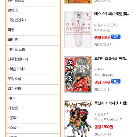
인터넷소설
2026-07-15
로맨스
데스 스위퍼 (1~5완) [특...
《일반만화》
대원씨아이(만화)
짝권
키타가와 쇼
권당 200원
할리퀸
2026-07-15
라이트 노벨
도깨비 조 (1~16) [특가...
신무협판타지
<학습도서>
시공사
후지 카타우미
무협소설
권당 300원
일간만화
2026-07-15
기타
독신자 기숙사 (1~11완) ...
애장판
서울문화사
<문학>
쿠보노우치 에이사쿠
권당 2,500원
<소설>
2026-07-14