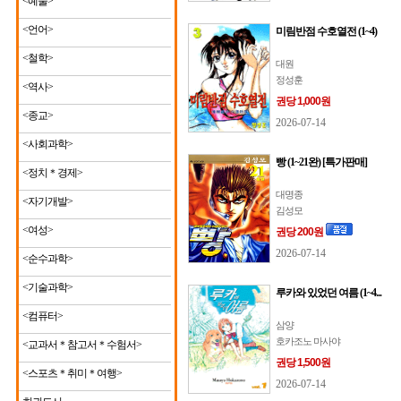
<예술>
<언어>
미림반점 수호열전 (1~4)
<철학>
대원
정성훈
<역사>
권당 1,000원
<종교>
2026-07-14
<사회과학>
빵 (1~21완) [특가판매]
<정치＊경제>
대명종
<자기개발>
김성모
<여성>
권당 200원
2026-07-14
<순수과학>
<기술과학>
루카와 있었던 여름 (1~4...
<컴퓨터>
삼양
호카조노 마사야
<교과서＊참고서＊수험서>
권당 1,500원
<스포츠＊취미＊여행>
2026-07-14