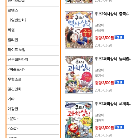
인터넷소설
2013-04-10
로맨스
퀴즈! 역사상식 : 중국 (...
《일반만화》
글송이
짝권
신혜영
권당 2,500원
할리퀸
2013-03-28
라이트 노벨
퀴즈! 과학상식 : 날씨환...
신무협판타지
<학습도서>
글송이
도기성
무협소설
권당 2,500원
일간만화
2013-03-28
기타
퀴즈! 과학상식 : 세계최...
애장판
글송이
<문학>
차현진
권당 2,500원
<소설>
2013-03-28