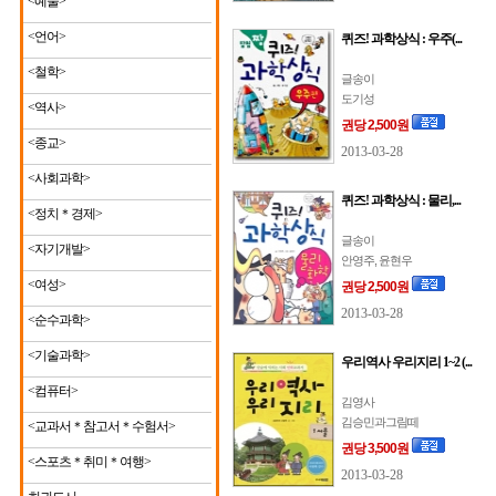
<예술>
<언어>
퀴즈! 과학상식 : 우주(...
<철학>
글송이
도기성
<역사>
권당 2,500원
<종교>
2013-03-28
<사회과학>
퀴즈! 과학상식 : 물리,...
<정치＊경제>
글송이
<자기개발>
안영주, 윤현우
<여성>
권당 2,500원
2013-03-28
<순수과학>
<기술과학>
우리역사 우리지리 1~2 (...
<컴퓨터>
김영사
김승민과그림떼
<교과서＊참고서＊수험서>
권당 3,500원
<스포츠＊취미＊여행>
2013-03-28