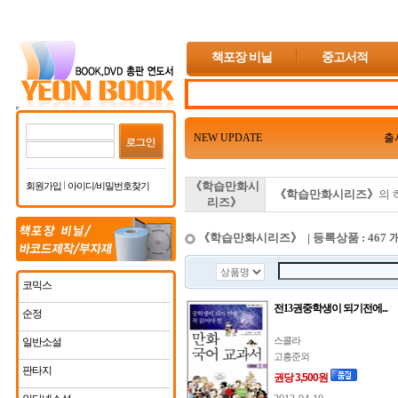
책포장 비닐
중고서적
NEW UPDATE
출
《학습만화시
회원가입
아이디/비밀번호찾기
《학습만화시리즈》
의 
리즈》
《학습만화시리즈》 | 등록상품 : 467 
코믹스
전13권중학생이 되기전에...
순정
스콜라
일반소설
고흥준외
판타지
권당 3,500원