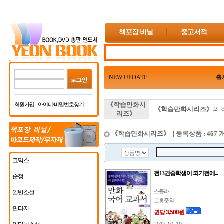
책포장 비닐
중고서적
NEW UPDATE
출
《학습만화시
회원가입
아이디/비밀번호찾기
《학습만화시리즈》
의 
리즈》
《학습만화시리즈》 | 등록상품 : 467 
코믹스
전13권중학생이 되기전에...
순정
스콜라
일반소설
고흥준외
판타지
권당 3,500원