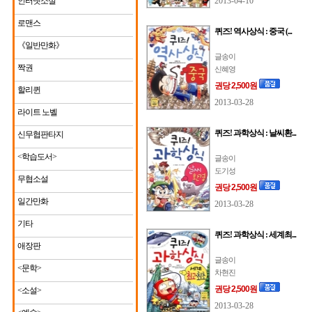
인터넷소설
2013-04-10
로맨스
퀴즈! 역사상식 : 중국 (...
《일반만화》
글송이
짝권
신혜영
권당 2,500원
할리퀸
2013-03-28
라이트 노벨
퀴즈! 과학상식 : 날씨환...
신무협판타지
<학습도서>
글송이
도기성
무협소설
권당 2,500원
일간만화
2013-03-28
기타
퀴즈! 과학상식 : 세계최...
애장판
글송이
<문학>
차현진
권당 2,500원
<소설>
2013-03-28