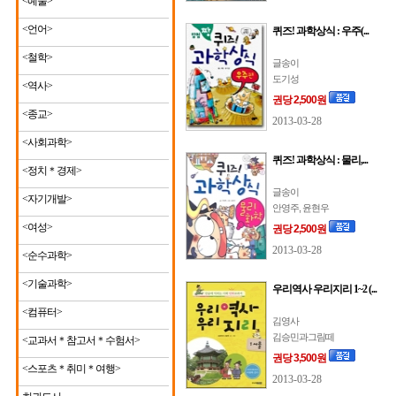
<예술>
<언어>
퀴즈! 과학상식 : 우주(...
<철학>
글송이
도기성
<역사>
권당 2,500원
<종교>
2013-03-28
<사회과학>
퀴즈! 과학상식 : 물리,...
<정치＊경제>
글송이
<자기개발>
안영주, 윤현우
<여성>
권당 2,500원
2013-03-28
<순수과학>
<기술과학>
우리역사 우리지리 1~2 (...
<컴퓨터>
김영사
김승민과그림떼
<교과서＊참고서＊수험서>
권당 3,500원
<스포츠＊취미＊여행>
2013-03-28