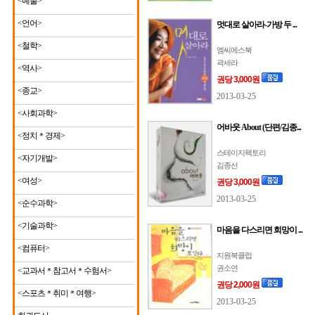
<예술>
<언어>
멋대로 살아라-가방 두 ...
<철학>
엠씨에스북
곽세라
<역사>
권당 3,000원
<종교>
2013-03-25
<사회과학>
어바웃 About (단편/김종...
<정치＊경제>
스테이지팩토리
<자기개발>
김종선
<여성>
권당 3,000원
2013-03-25
<순수과학>
<기술과학>
마음을 다스리면 희망이 ...
<컴퓨터>
지원북클럽
권소연
<교과서＊참고서＊수험서>
권당 2,000원
<스포츠＊취미＊여행>
2013-03-25