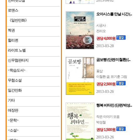
인터넷소설
2013-04-02
로맨스
오아시스를 만날 시간 (...
《일반만화》
시공사
짝권
전리오
권당 4,000원
할리퀸
2013-03-28
라이트 노벨
곰보빵 (단편/이철환) [...
신무협판타지
<학습도서>
꽃삽
이철환 글, 유기훈 그림
무협소설
권당 2,500원
일간만화
2013-03-26
기타
행복 비타민 (단편/박성...
애장판
작은 이야기 모음
<문학>
박성철
권당 1,500원
<소설>
2013-03-26