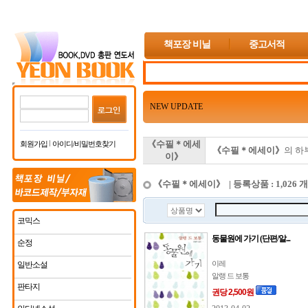
책포장 비닐
중고서적
NEW UPDATE
《수필＊에세
회원가입
아이디/비밀번호찾기
《수필＊에세이》
의 하
이》
《수필＊에세이》 | 등록상품 : 1,026 개
코믹스
동물원에 가기 (단편/알...
순정
이레
일반소설
알랭 드 보통
판타지
권당 2,500원