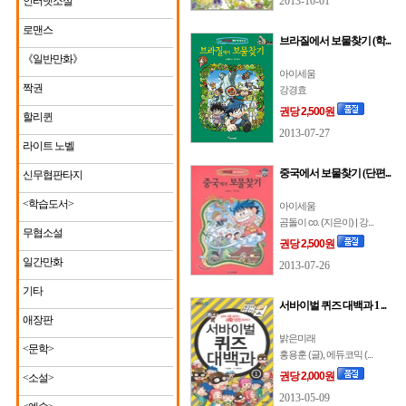
인터넷소설
2013-10-01
로맨스
브라질에서 보물찾기 (학...
《일반만화》
아이세움
짝권
강경효
권당 2,500원
할리퀸
2013-07-27
라이트 노벨
중국에서 보물찾기 (단편...
신무협판타지
<학습도서>
아이세움
곰돌이 co. (지은이) | 강...
무협소설
권당 2,500원
일간만화
2013-07-26
기타
서바이벌 퀴즈 대백과 1 ...
애장판
밝은미래
<문학>
홍용훈 (글), 에듀코믹 (...
권당 2,000원
<소설>
2013-05-09