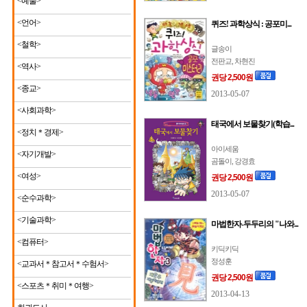
<예술>
<언어>
퀴즈! 과학상식 : 공포미...
<철학>
글송이
전판교, 차현진
<역사>
권당 2,500원
<종교>
2013-05-07
<사회과학>
태국에서 보물찾기(학습...
<정치＊경제>
아이세움
<자기개발>
곰돌이, 강경효
<여성>
권당 2,500원
2013-05-07
<순수과학>
<기술과학>
마법한자-두두리의 "나와...
<컴퓨터>
키딕키딕
정성훈
<교과서＊참고서＊수험서>
권당 2,500원
<스포츠＊취미＊여행>
2013-04-13