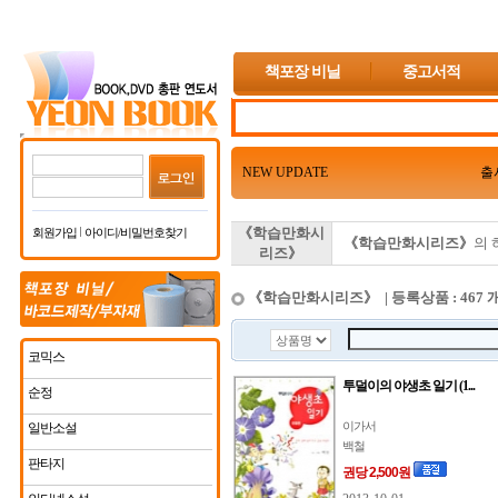
책포장 비닐
중고서적
NEW UPDATE
출
《학습만화시
회원가입
아이디/비밀번호찾기
《학습만화시리즈》
의 
리즈》
《학습만화시리즈》 | 등록상품 : 467 
코믹스
투덜이의 야생초 일기 (1...
순정
이가서
일반소설
백철
판타지
권당 2,500원