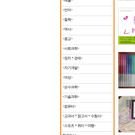
<예술>
<언어>
<철학>
<역사>
<종교>
<사회과학>
<정치＊경제>
<자기개발>
<여성>
<순수과학>
<기술과학>
<컴퓨터>
<교과서＊참고서＊수험서>
<스포츠＊취미＊여행>