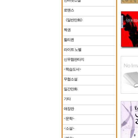
인터넷소설
로맨스
《일반만화》
짝권
할리퀸
라이트 노벨
신무협판타지
<학습도서>
무협소설
일간만화
기타
애장판
<문학>
<소설>