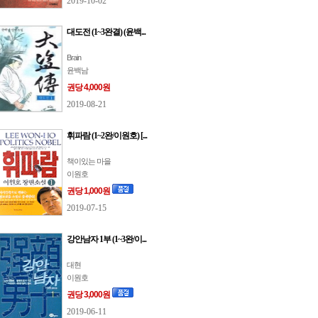
2019-10-02
대도전 (1~3완결) (윤백...
Brain
윤백남
권당 4,000원
2019-08-21
휘파람 (1~2완/이원호) [...
책이있는 마을
이원호
권당 1,000원
2019-07-15
강안남자 1부 (1~3완/이...
대현
이원호
권당 3,000원
2019-06-11