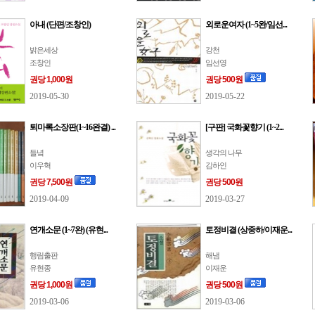
아내 (단편/조창인)
외로운여자 (1~5완/임선...
밝은세상
강천
조창인
임선영
권당 1,000원
권당 500원
2019-05-30
2019-05-22
퇴마록소장판(1~16완결) ...
[구판] 국화꽃향기 (1~2...
들녘
생각의 나무
이우혁
김하인
권당 7,500원
권당 500원
2019-04-09
2019-03-27
연개소문 (1~7완) (유현...
토정비결 (상중하/이재운...
행림출판
해냄
유현종
이재운
권당 1,000원
권당 500원
2019-03-06
2019-03-06