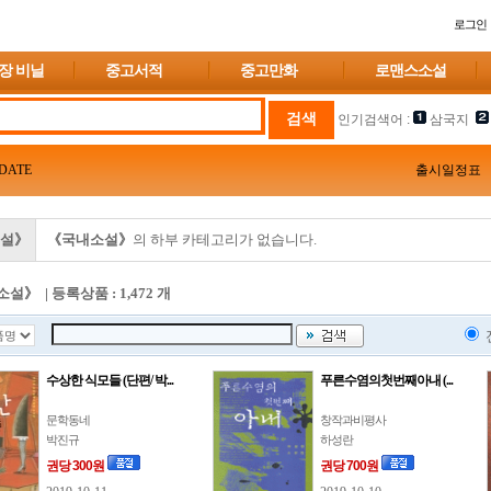
로그인
장 비닐
중고서적
중고만화
로맨스소설
인기검색어 :
삼국지
DATE
출시일정표
설》
《국내소설》
의 하부 카테고리가 없습니다.
》 | 등록상품 : 1,472 개
수상한 식모들 (단편/ 박...
푸른수염의첫번째아내 (...
문학동네
창작과비평사
박진규
하성란
권당 300원
권당 700원