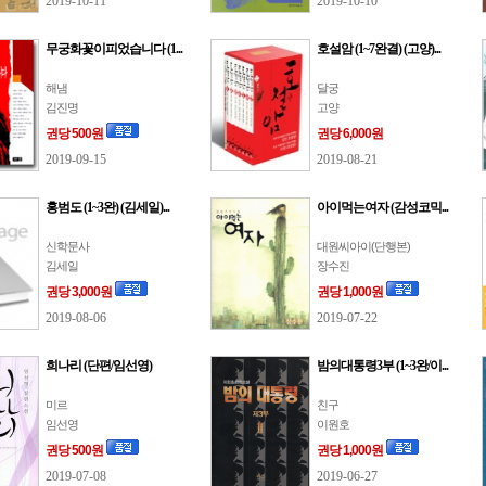
2019-10-11
2019-10-10
무궁화꽃이피었습니다 (1...
호설암 (1~7완결) (고양)...
해냄
달궁
김진명
고양
권당 500원
권당 6,000원
2019-09-15
2019-08-21
홍범도 (1~3완) (김세일)...
아이먹는여자 (감성코믹...
신학문사
대원씨아이(단행본)
김세일
장수진
권당 3,000원
권당 1,000원
2019-08-06
2019-07-22
희나리 (단편/임선영)
밤의대통령3부 (1~3완/이...
미르
친구
임선영
이원호
권당 500원
권당 1,000원
2019-07-08
2019-06-27