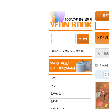
책포
NEW UP
회원가입
아이디/비밀번호찾기
《국내소
《국내소설
코믹스
순정
일반소설
판타지