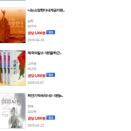
나는소망한다내게금지된...
살림
양귀자
권당 1,000원
2019-04-18
제국의칼 (1~3완결/하근...
고려원
하근찬
권당 1,000원
2019-03-07
하얀기억속의너(1~3완)[r...
창해
김상옥
권당 1,000원
2019-02-22