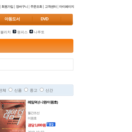
|
|
|
|
|
회원가입
장바구니
주문조회
고객센터
마이페이지
아동도서
DVD
블리치
원피스
나루토
전체
신품
중고
신간
레임덕 (1~2완/이원호)
월간조선
이원호
권당 1,000원