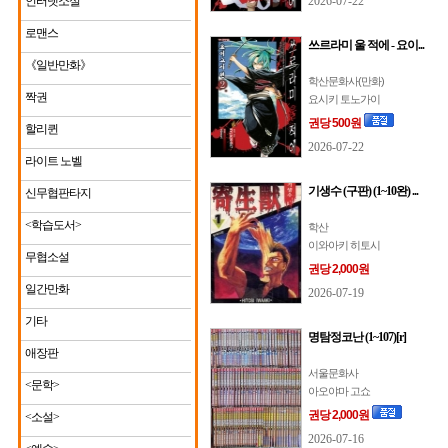
인터넷소설
2026-07-22
로맨스
쓰르라미 울 적에 - 요이...
《일반만화》
학산문화사(만화)
짝권
요시키 토노가이
권당 500원
할리퀸
2026-07-22
라이트 노벨
기생수 (구판) (1~10완) ...
신무협판타지
<학습도서>
학산
이와아키 히토시
무협소설
권당 2,000원
일간만화
2026-07-19
기타
명탐정코난 (1~107)[r]
애장판
서울문화사
<문학>
아오야마 고쇼
권당 2,000원
<소설>
2026-07-16