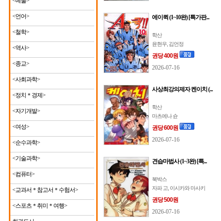
<예술>
<언어>
에이퀵 (1~10완) [특가판...
<철학>
학산
윤현우, 김언정
<역사>
권당 400원
<종교>
2026-07-16
<사회과학>
사상최강의제자 켄이치 (...
<정치＊경제>
학산
<자기개발>
마츠에나 슌
<여성>
권당 600원
2026-07-16
<순수과학>
<기술과학>
견습마법사 (1~3완) [특...
<컴퓨터>
북박스
자파 고, 이시카와 마사키
<교과서＊참고서＊수험서>
권당 500원
<스포츠＊취미＊여행>
2026-07-16