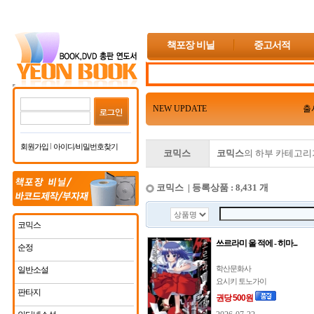
책포장 비닐
중고서적
NEW UPDATE
출
회원가입
아이디/비밀번호찾기
코믹스
코믹스
의 하부 카테고리
코믹스 | 등록상품 : 8,431 개
코믹스
쓰르라미 울 적에 - 히마...
순정
학산문화사
일반소설
요시키 토노가이
판타지
권당 500원