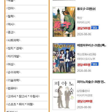
<예술>
<언어>
용오 (1~22완) [r]
<철학>
학산
마카리 신지
<역사>
권당 500원
<종교>
2026-08-06
<사회과학>
에덴의우리 (1~21완) [특...
<정치＊경제>
학산문화사(만화)
<자기개발>
야마다 요시노부
<여성>
권당 400원
2026-08-06
<순수과학>
<기술과학>
피아노의숲 (1~26완/ 전...
<컴퓨터>
삼양출판사
이시키 마코토
<교과서＊참고서＊수험서>
권당 2,000원
<스포츠＊취미＊여행>
2026-08-06