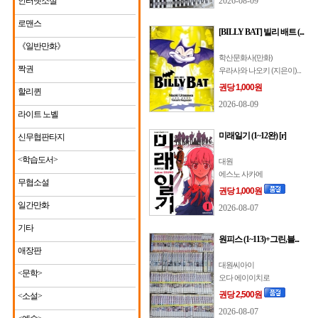
인터넷소설
2026-08-09
로맨스
[BILLY BAT] 빌리 배트 (...
《일반만화》
학산문화사(만화)
짝권
우라사와 나오키 (지은이)...
권당 1,000원
할리퀸
2026-08-09
라이트 노벨
미래일기 (1~12완) [r]
신무협판타지
<학습도서>
대원
에스노 사카에
무협소설
권당 1,000원
일간만화
2026-08-07
기타
원피스 (1~113)+그린,블...
애장판
대원씨아이
<문학>
오다 에이이치로
권당 2,500원
<소설>
2026-08-07