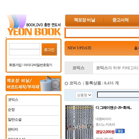
책포장 비닐
중고서적
NEW UPDATE
출
회원가입
아이디/비밀번호찾기
코믹스
코믹스
의 하부 카테고리
코믹스 | 등록상품 : 8,431 개
코믹스
디 그레이맨 (1~29+회색...
순정
대원씨아이
일반소설
호시노 카츠라
판타지
권당 2,000원