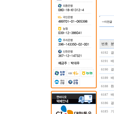
<<이전글
번호
분
6192
결
6191
배
6190
결
6189
배
6188
환
6187
배
6186
결
6185
기