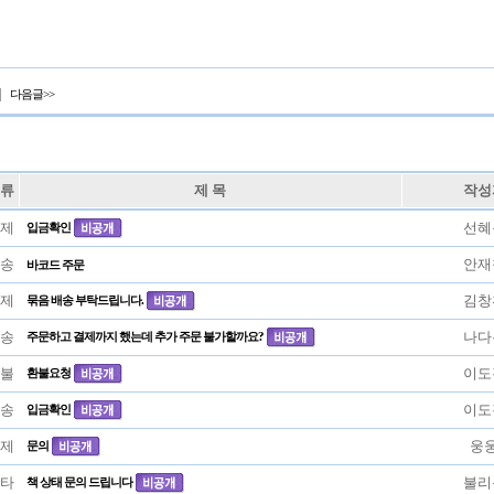
|
다음글>>
류
제 목
작성
제
선혜
입금확인
송
안재
바코드 주문
제
김창
묶음 배송 부탁드립니다.
송
나다
주문하고 결제까지 했는데 추가 주문 불가할까요?
불
이도
환불요청
송
이도
입금확인
제
웅
문의
타
불리
책 상태 문의 드립니다