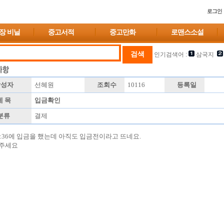
로그인
장 비닐
중고서적
중고만화
로맨스소설
인기검색어 :
삼국지
성자
선혜원
조회수
10116
등록일
 목
입금확인
분류
결제
 15:36에 입금을 했는데 아직도 입금전이라고 뜨네요.
주세요