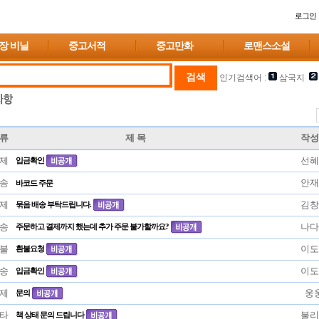
로그인
장 비닐
중고서적
중고만화
로맨스소설
인기검색어 :
삼국지
류
제 목
작성
제
선혜
입금확인
송
안재
바코드 주문
제
김창
묶음 배송 부탁드립니다.
송
나다
주문하고 결제까지 했는데 추가 주문 불가할까요?
불
이도
환불요청
송
이도
입금확인
제
웅
문의
타
불리
책 상태 문의 드립니다