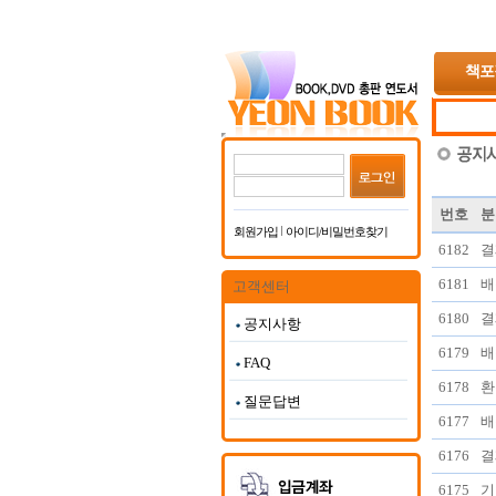
책포
번호
분
회원가입
아이디/비밀번호찾기
6182
결
6181
배
고객센터
6180
결
공지사항
6179
배
FAQ
6178
환
질문답변
6177
배
6176
결
6175
기