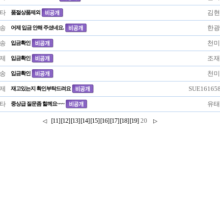
타
김현
품절상품제외
송
한광
어제 입금 안해 주셨네요.
송
천미
입금확인
제
조재
입금확인
송
천미
입금확인
제
SUE16165
재고있는지 확인부탁드려요
타
유태
중상급 질문좀 할께요~~~
[11]
[12]
[13]
[14]
[15]
[16]
[17]
[18]
[19]
20
◁
▷