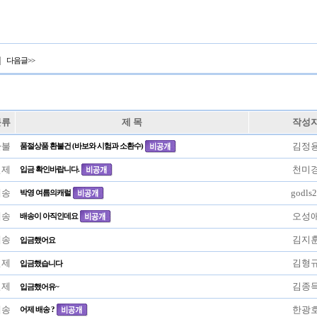
|
다음글>>
분류
제 목
작성
환불
김정
품절상품 환불건 (바보와 시험과 소환수)
결제
천미
입금 확인바랍니다.
배송
godls
박영 여름의캐럴
배송
오성
배송이 아직인데요
배송
김지
입금했어요
결제
김형
입금했습니다
결제
김종
입금했어유~
배송
한광
어제 배송 ?