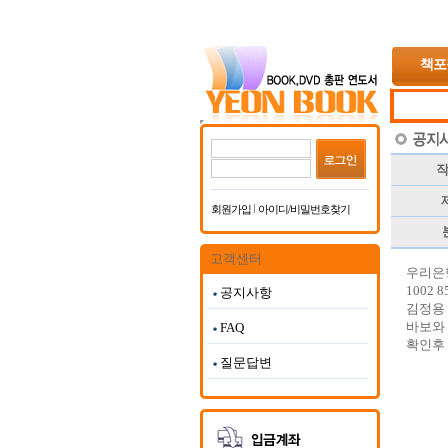
책포
작
제
회원가입
아이디/비밀번호찾기
고객센터
우리은
1002 8
공지사항
김정용
바보와 
FAQ
확인후
질문답변