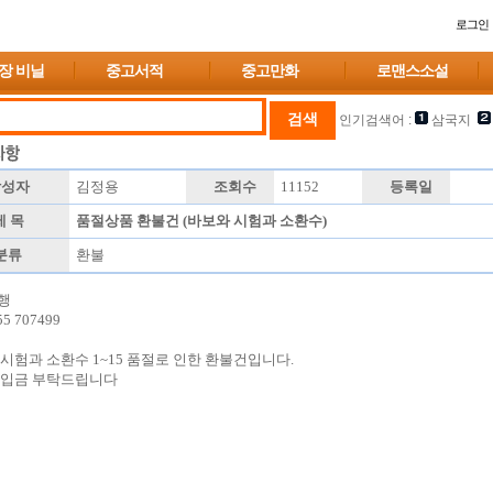
로그인
장 비닐
중고서적
중고만화
로맨스소설
인기검색어 :
삼국지
성자
김정용
조회수
11152
등록일
 목
품절상품 환불건 (바보와 시험과 소환수)
분류
환불
행
55 707499
시험과 소환수 1~15 품절로 인한 환불건입니다.
 입금 부탁드립니다