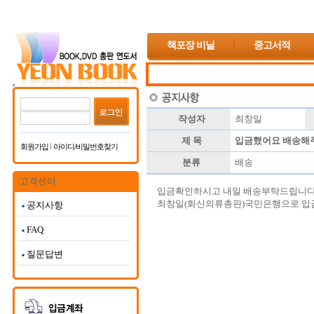
책포장 비닐
중고서적
작성자
최창일
제 목
입금했어요 배송해
회원가입
아이디/비밀번호찾기
분류
배송
고객센터
입금확인하시고 내일 배송부탁드립니다
최창일(화신의류총판)국민은행으로 입
공지사항
FAQ
질문답변