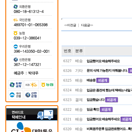
|
<<이전글
다음글>>
번호
분류
6327
배송
입금했어요 배송해주세요
6326
기타
문의 삭제 가능한지 여쭤봅니다.
6325
배송
배송중
6324
배송
입금은 좀전에 했는데 택배는 내일 꼭
6323
결제
입금했습니다
6322
배송
임금 확인
6321
배송
입금했어요 배송해주세요
6320
배송
비회원주문후 입금완료했어요. . 