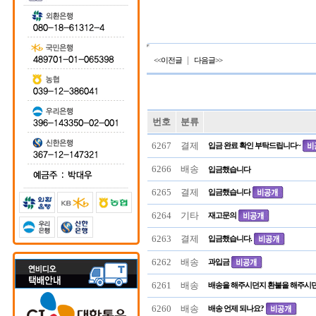
|
<<이전글
다음글>>
번호
분류
6267
결제
입금 완료 확인 부탁드립니다~
6266
배송
입금했습니다
6265
결제
입금했습니다
6264
기타
재고문의
6263
결제
입금했습니다.
6262
배송
과입금
6261
배송
배송을 해주시던지 환불을 해주시던지 
6260
배송
배송 언제 되나요?