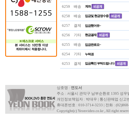
6259
배송
계좌
6258
배송
입금및 현금영수증
6257
결제
입금했어유~
6256
기타
현금결재
6255
배송
입금완료요~
6254
기타
누락권
6253
결제
입금확인 부탁드립니다
상호명 :
연도서
주소 : 서울시 관악구 남부순환로 1395 성
개인정보책임자 : 박대우 | 통신판매업 신고번호 : 제
휴대폰번호 : 010-3714-3233 | 전화 : (02)868-
Copyright(c) Yeonvideo.co.kr , All right reserv