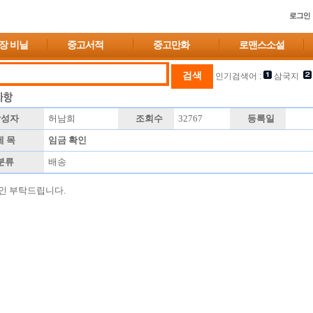
로그인
장 비닐
중고서적
중고만화
로맨스소설
인기검색어 :
삼국지
성자
허남희
조회수
32767
등록일
 목
임금 확인
분류
배송
인 부탁드립니다.