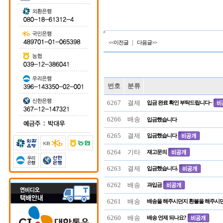
|
<<이전글
다음글>>
번호
분류
6267
결제
입금 완료 확인 부탁드립니다~
6266
배송
입금했습니다
6265
결제
입금했습니다
6264
기타
재고문의
6263
결제
입금했습니다.
6262
배송
과입금
6261
배송
배송을 해주시던지 환불을 해주시던지 
6260
배송
배송 언제 되나요?