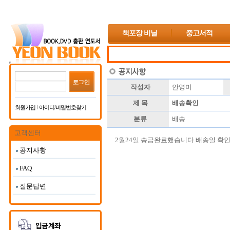
책포장 비닐
중고서적
작성자
안영미
제 목
배송확인
회원가입
아이디/비밀번호찾기
분류
배송
고객센터
2월24일 송금완료했습니다 배송일 확
공지사항
FAQ
질문답변