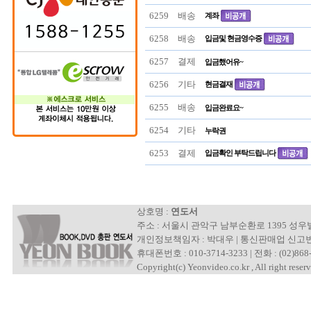
6259
배송
계좌
6258
배송
입금및 현금영수증
6257
결제
입금했어유~
6256
기타
현금결재
6255
배송
입금완료요~
6254
기타
누락권
6253
결제
입금확인 부탁드립니다
상호명 :
연도서
주소 : 서울시 관악구 남부순환로 1395 성
개인정보책임자 : 박대우 | 통신판매업 신고번호 : 제
휴대폰번호 : 010-3714-3233 | 전화 : (02)868-
Copyright(c) Yeonvideo.co.kr , All right reserv